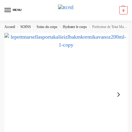
MENU
0
Accueil
SOINS
Soins du corps
Hydrater le corps
Perfecteur de Teint Matifiant 4-en-1 Maybelline Instant Anti Age
/
/
/
/