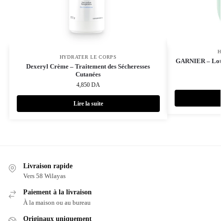
H
HYDRATER LE CORPS
GARNIER – Loti
Dexeryl Crème – Traitement des Sécheresses
Cutanées
4,850
DA
Lire la suite
Livraison rapide
Vers 58 Wilayas
Paiement à la livraison
À la maison ou au bureau
Originaux uniquement