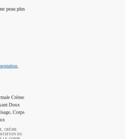
 une peau plus
entation
,
E
,
CRÈME
ATATION DU
R LE CORPS
,