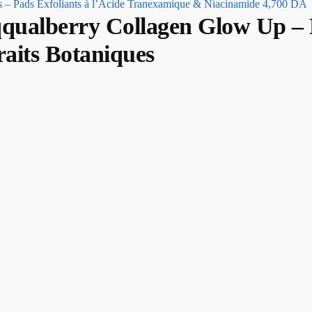
es – Pads Exfoliants à l’Acide Tranexamique & Niacinamide
4,700
DA
Eqqualberry Collagen Glow Up –
raits Botaniques