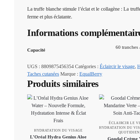
La truffe blanche stimule l’éclat et le collagène : La tru
ferme et plus éclatante.
Informations complémentair
60 tranches
Capacité
UGS :
8809875456354
Catégories :
Éclaircir le visage
,
H
Taches cutanées
Marque :
EqualBerry
Produits similaires
ÉCLAIRCIR LE V
HYDRATATION DU VI
HYDRATATION DU VISAGE
QUOTIDIEN
L’Oréal Hydra Genius Aloe
Goodal Crème 