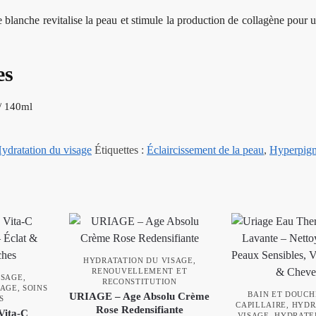
ffe blanche revitalise la peau et stimule la production de collagène pour
es
 / 140ml
ydratation du visage
Étiquettes :
Éclaircissement de la peau
,
Hyperpigm
HYDRATATION DU VISAGE
,
RENOUVELLEMENT ET
ISAGE
,
RECONSTITUTION
SAGE
,
SOINS
BAIN ET DOUCH
URIAGE – Age Absolu Crème
S
CAPILLAIRE
,
HYDR
Rose Redensifiante
Vita‑C
VISAGE
,
HYDRATE