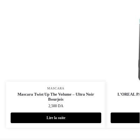
MASCARA
Mascara Twist Up The Volume – Ultra Noir
L’OREAL PAR
Bourjois
2,500
DA
Lire la suite