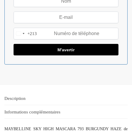
+213
A
l
g
e
r
i
a
+
2
1
Description
3
Informations complémentaires
MAYBELLINE SKY HIGH MASCARA 793 BURGUNDY HAZE de