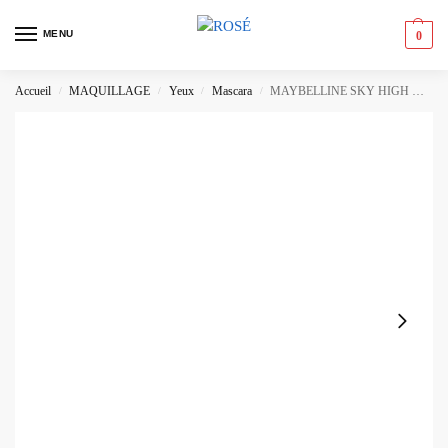
MENU
0
Accueil
MAQUILLAGE
Yeux
Mascara
MAYBELLINE SKY HIGH MASCARA 793 BURGUNDY HAZE
/
/
/
/