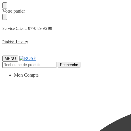
Passer
Passer
Votre panier
à
au
la
contenu
navigation
Service Client: 0770 89 96 90
Pinkish Luxury
MENU
Recherche
Recherche
pour :
Mon Compte