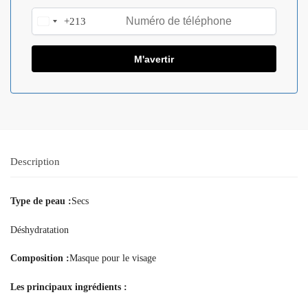
+213
A
l
g
e
r
i
a
+
2
1
Description
3
Type de peau :
Secs
Déshydratation
Composition :
Masque pour le visage
Les principaux ingrédients :