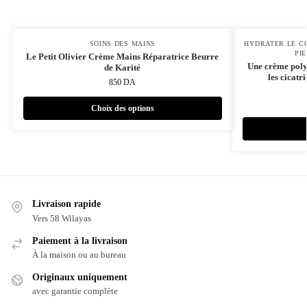
SOINS DES MAINS
HYDRATER LE C
PI
Le Petit Olivier Crème Mains Réparatrice Beurre
Une crème poly
de Karité
les cicatri
850
DA
Choix des options
Livraison rapide
Vers 58 Wilayas
Paiement à la livraison
À la maison ou au bureau
Originaux uniquement
avec garantie complète