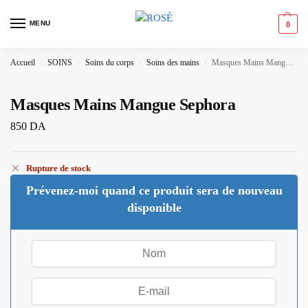
MENU
0
Accueil
SOINS
Soins du corps
Soins des mains
Masques Mains Mangue Sephora
/
/
/
/
Masques Mains Mangue Sephora
850
DA
Rupture de stock
Prévenez-moi quand ce produit sera de nouveau
disponible