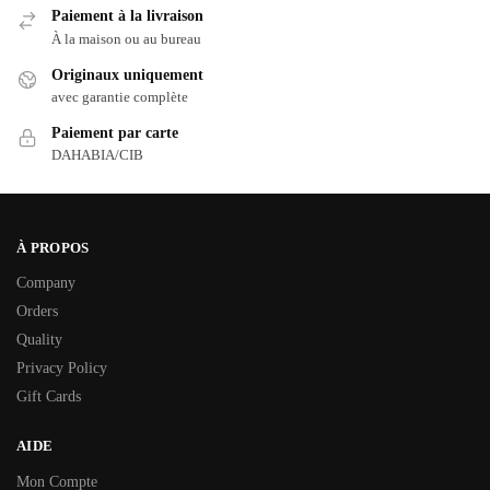
Paiement à la livraison
À la maison ou au bureau
Originaux uniquement
avec garantie complète
Paiement par carte
DAHABIA/CIB
À PROPOS
Company
Orders
Quality
Privacy Policy
Gift Cards
AIDE
Mon Compte