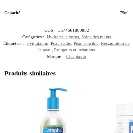
Capacité
75ml
UGS :
3574661800882
Catégories :
Hydrater le corps
,
Soins des mains
Étiquettes :
Hydratation
,
Peau sèche
,
Peau sensible
,
Restauration de
la peau
,
Rougeurs et irritations
Marque :
Cicapiavin
Produits similaires