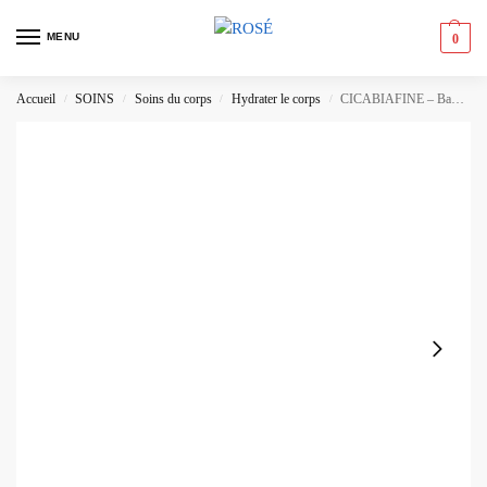
MENU
0
Accueil
SOINS
Soins du corps
Hydrater le corps
CICABIAFINE – Baume Concentré SOS Apaisant Haute Tolérance
/
/
/
/