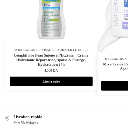
HYDRATATION DU VISAGE
,
HYDRATER LE CORPS
Cetaphil Pro Peau Sujette à l’Eczéma – Crème
HYDRATATION 
Hydratante Réparatrice, Apaise & Protège,
Mixa Crème Pa
Hydratation 24h
Apai
4,500
DA
Lire la suite
Livraison rapide
Vers 58 Wilayas