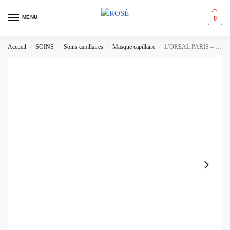
MENU
0
Accueil
SOINS
Soins capillaires
Masque capillaire
L’OREAL PARIS – Elvital Huile Extraordinaire Coco 11% Masque Multi-Usage
/
/
/
/