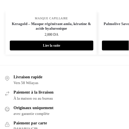
MASQUE CAPILLAIRE
Keragold – Masque régénérant amla, kératine &
Palmolive Savo
acide hyaluronique
2,000
DA
Lire la suite
Livraison rapide
Vers 58 Wilayas
Paiement à la livraison
À la maison ou au bureau
Originaux uniquement
avec garantie complète
Paiement par carte
DAHABIA/CIB