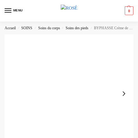
MENU
0
Accueil
SOINS
Soins du corps
Soins des pieds
BYPHASSE Crème de Soin Confort Pieds
/
/
/
/