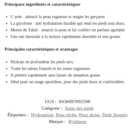
Principaux ingrédients et caractéristiques
L’urée : adoucit la peau rugueuse et soigne les gerçures.
La glycérine : une hydratation durable qui rend les pieds tout doux.
Monoi de Tahiti : nourrit la peau et lui confère un parfum agréable.
Une eau thermale à la texture rapidement absorbée et non grasse.
Principales caractéristiques et avantages
Hydrate en profondeur les pieds secs.
Traite les talons fissurés et les zones rugueuses.
Il pénètre rapidement sans laisser de sensation grasse.
Idéal pour un usage quotidien, pour des pieds doux et confortables.
UGS :
8436097092598
Catégorie :
Soins des pieds
Étiquettes :
Hydratation
,
Peau sèche
,
Peau sèche
,
Pieds fissurés
Marque :
Byphasse