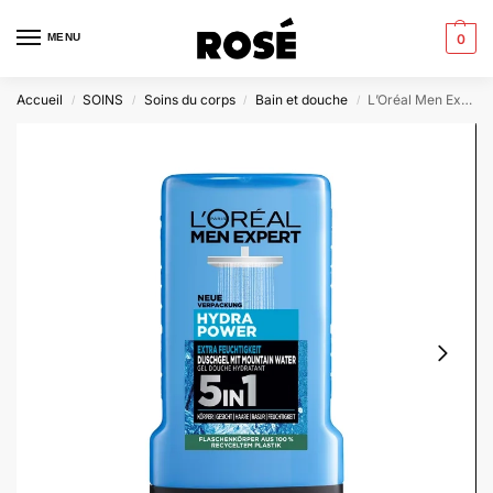
MENU
0
Accueil
SOINS
Soins du corps
Bain et douche
L’Oréal Men Expert – Hydra Power Extra Hydratation 5en1 Gel Douche
/
/
/
/