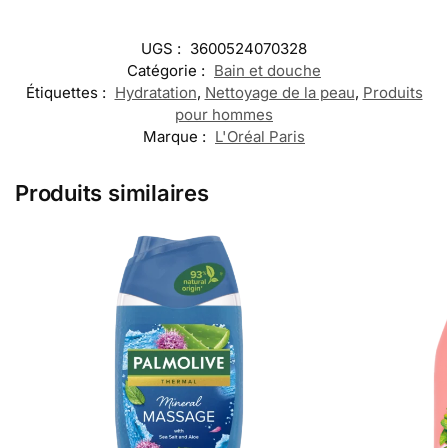
UGS :
3600524070328
Catégorie :
Bain et douche
Étiquettes :
Hydratation
,
Nettoyage de la peau
,
Produits
pour hommes
Marque :
L'Oréal Paris
Produits similaires