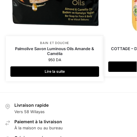
BAIN ET DOUCHE
Palmolive Savon Luminous Oils Amande &
COTTAGE – Do
Camélia
950
DA
Lire la suite
Livraison rapide
Vers 58 Wilayas
Paiement à la livraison
À la maison ou au bureau