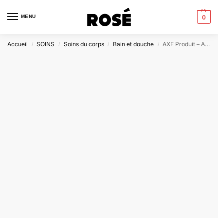
MENU
0
Accueil
SOINS
Soins du corps
Bain et douche
AXE Produit – AXE BLACK 3-EN-1 GEL DOUCHE
/
/
/
/