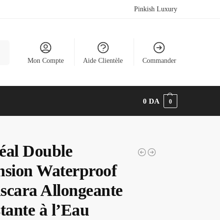
Pinkish Luxury
he
Mon Compte
Aide Clientèle
Commander
0
DA
0
éal Double
nsion Waterproof
scara Allongeante
tante à l’Eau