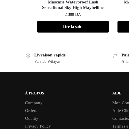
Mascara Waterproof Lash
M
Sensational Sky High Maybelline
2,300
DA
Lire la suite
Livraison rapide
Paie
Vers 58 Wilayas
À la
À PROPOS
AIDE
Company
Mon Com
Orders
Aide Clie
Quality
Contacte
Privacy Policy
Termes et