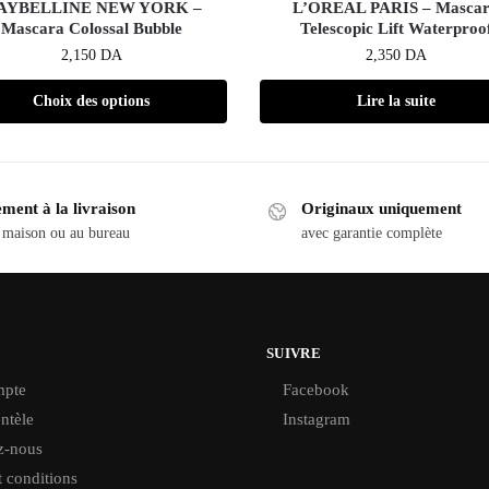
AYBELLINE NEW YORK –
L’OREAL PARIS – Masca
Mascara Colossal Bubble
Telescopic Lift Waterproo
2,150
DA
2,350
DA
Choix des options
Lire la suite
ment à la livraison
Originaux uniquement
 maison ou au bureau
avec garantie complète
SUIVRE
pte
Facebook
ntèle
Instagram
z-nous
 conditions