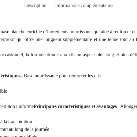
Description
Informations complémentaires
ase blanche enrichie d’ingrédients nourrissants qui aide à renforcer et à
rproof qui offre une longueur supplémentaire et une tenue tout au 
ccasionnel, la formule donne aux cils un aspect plus long et plus défi
éristiques
– Base nourrissante pour renforcer les cils
ible
e
partition uniforme
Principales caractéristiques et avantages
– Allongem
 à la transpiration
s tout au long de la journée
ongs et plus définis