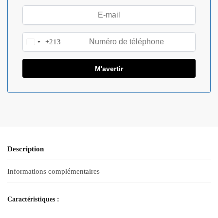
+213
A
l
g
e
r
i
a
+
2
1
Description
3
Informations complémentaires
Caractéristiques :