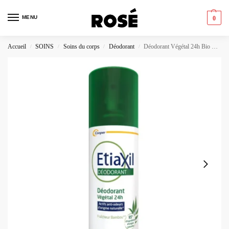
MENU
0
Accueil
SOINS
Soins du corps
Déodorant
Déodorant Végétal 24h Bio Etiaxil
/
/
/
/