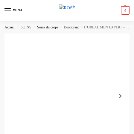
MENU
0
Accueil
SOINS
Soins du corps
Déodorant
L’OREAL MEN EXPERT – Anti-Transpirant Ice Fresh 48H Bille XXL
/
/
/
/