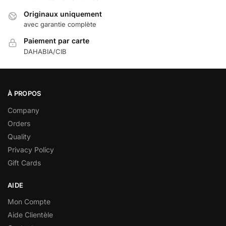
Originaux uniquement
avec garantie complète
Paiement par carte
DAHABIA/CIB
À PROPOS
Company
Orders
Quality
Privacy Policy
Gift Cards
AIDE
Mon Compte
Aide Clientèle