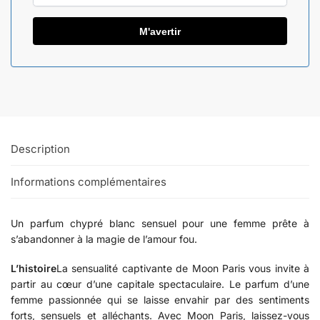
l
g
e
r
i
a
+
2
1
Description
3
Informations complémentaires
Un parfum chypré blanc sensuel pour une femme prête à
s’abandonner à la magie de l’amour fou.
L’histoire
La sensualité captivante de Moon Paris vous invite à
partir au cœur d’une capitale spectaculaire. Le parfum d’une
femme passionnée qui se laisse envahir par des sentiments
forts, sensuels et alléchants. Avec Moon Paris, laissez-vous