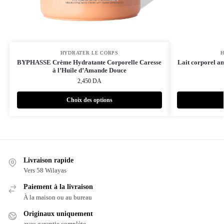
HYDRATER LE CORPS
H
BYPHASSE Crème Hydratante Corporelle Caresse
Lait corporel an
à l’Huile d’Amande Douce
2,450
DA
Choix des options
Livraison rapide
Vers 58 Wilayas
Paiement à la livraison
À la maison ou au bureau
Originaux uniquement
avec garantie complète