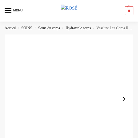
MENU
0
Accueil
SOINS
Soins du corps
Hydrater le corps
Vaseline Lait Corps Réparateur Peaux Sèches
/
/
/
/