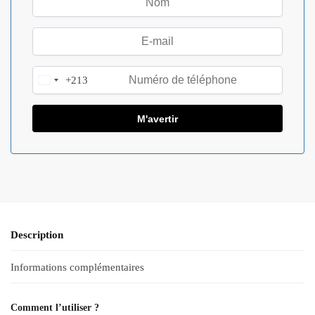
+213
A
l
g
e
r
i
a
+
2
1
Description
3
Informations complémentaires
Comment l’utiliser ?