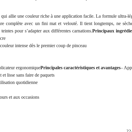
qui allie une couleur riche à une application facile. La formule ultra-lég
re complète avec un fini mat et velouté. Il tient longtemps, ne sèche 
s teintes pour s’adapter aux différentes carnations.
Principaux ingrédien
ncre
ouleur intense dès le premier coup de pinceau
pplicateur ergonomique
Principales caractéristiques et avantages
– Appo
t et lisse sans faire de paquets
ilisation quotidienne
jours et aux occasions
22A