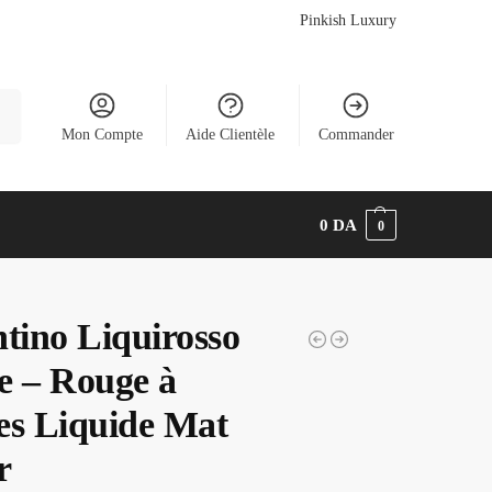
Pinkish Luxury
he
Mon Compte
Aide Clientèle
Commander
0
DA
0
ntino Liquirosso
e – Rouge à
es Liquide Mat
r