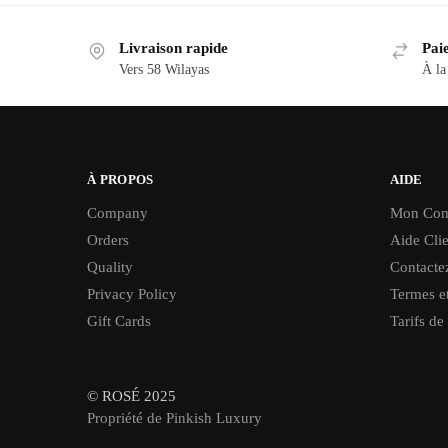
Livraison rapide
Paie
Vers 58 Wilayas
À la
À PROPOS
AIDE
Company
Mon Com
Orders
Aide Clie
Quality
Contacte
Privacy Policy
Termes et
Gift Cards
Tarifs de
© ROSÉ 2025
Propriété de Pinkish Luxury