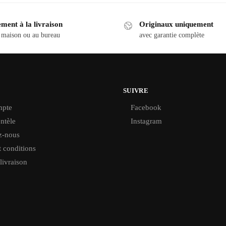
ment à la livraison
Originaux uniquement
 maison ou au bureau
avec garantie complète
SUIVRE
pte
Facebook
ntèle
Instagram
z-nous
 conditions
 livraison