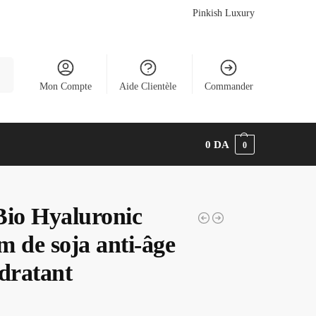
Pinkish Luxury
he
Mon Compte
Aide Clientèle
Commander
0
DA
0
Bio Hyaluronic
m de soja anti-âge
ydratant