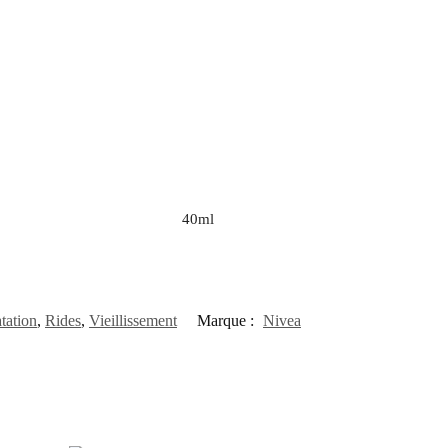
40ml
tation
,
Rides
,
Vieillissement
Marque :
Nivea