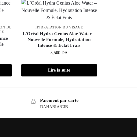
ON DU
HYDRATATION DU VISAGE
GE
L’Oréal Hydra Genius Aloe Water –
ance
Nouvelle Formule, Hydratation
le
Intense & Éclat Frais
3,500
DA
Lire la suite
Paiement par carte
DAHABIA/CIB