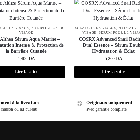
RCIR LE VISAGE
,
HYDRATATION DU
ÉCLAIRCIR LE VISAGE
,
HYDRATATI
VISAGE
VISAGE
,
SÉRUM POUR LE VISA
 Althea Sérum Aqua Marine –
COSRX Advanced Snail Radi
tation Intense & Protection de
Dual Essence – Sérum Doub
la Barrière Cutanée
Hydratation & Éclat
4,400
DA
5,200
DA
Lire la suite
Lire la suite
ment à la livraison
Originaux uniquement
 maison ou au bureau
avec garantie complète