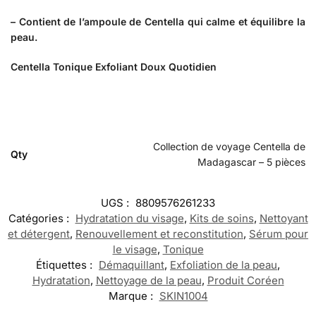
– Contient de l’ampoule de Centella qui calme et équilibre la
peau.
Centella Tonique Exfoliant Doux Quotidien
Collection de voyage Centella de
Qty
Madagascar – 5 pièces
UGS :
8809576261233
Catégories :
Hydratation du visage
,
Kits de soins
,
Nettoyant
et détergent
,
Renouvellement et reconstitution
,
Sérum pour
le visage
,
Tonique
Étiquettes :
Démaquillant
,
Exfoliation de la peau
,
Hydratation
,
Nettoyage de la peau
,
Produit Coréen
Marque :
SKIN1004