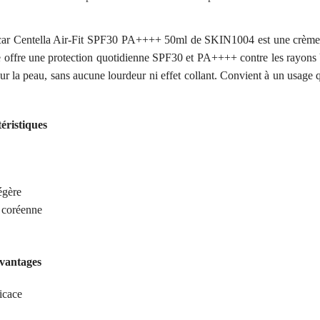
ar Centella Air-Fit SPF30 PA++++ 50ml de SKIN1004 est une crème so
lle offre une protection quotidienne SPF30 et PA++++ contre les rayons
sur la peau, sans aucune lourdeur ni effet collant. Convient à un usage 
éristiques
égère
e coréenne
avantages
icace