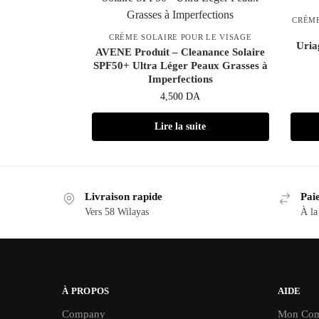
CRÈME
CRÈME SOLAIRE POUR LE VISAGE
Uria
AVENE Produit – Cleanance Solaire
SPF50+ Ultra Léger Peaux Grasses à
Imperfections
4,500
DA
Lire la suite
Livraison rapide
Paie
Vers 58 Wilayas
À la
À PROPOS
AIDE
Company
Mon Com