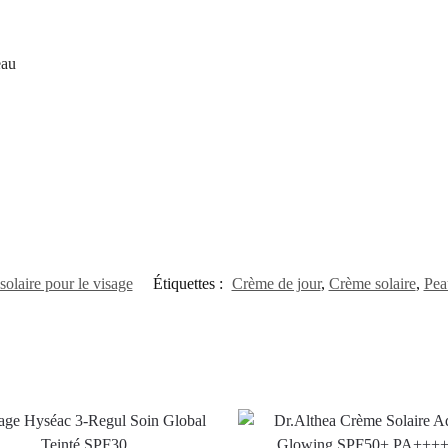
eau
olaire pour le visage
Étiquettes :
Crème de jour
,
Crème solaire
,
Pea