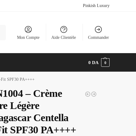
Pinkish Luxury
he
Mon Compte
Aide Clientèle
Commander
0
DA
0
r-Fit SPF30 PA++++
1004 – Crème
re Légère
gascar Centella
Fit SPF30 PA++++