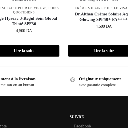
 SOLAIRE POUR LE VISAGE
,
SOINS
CRÈME SOLAIRE POUR LE VIS
QUOTIDIENS
Dr.Althea Crème Solaire A
ge Hyséac 3-Regul Soin Global
Glowing SPF50+ PA++++
Teinté SPF30
4,500
DA
4,500
DA
Lire la suite
Lire la suite
ment à la livraison
Originaux uniquement
 maison ou au bureau
avec garantie complète
SUIVRE
pte
Facebook