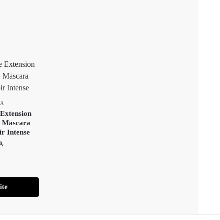
RA
 Extension
– Mascara
r Intense
A
ite