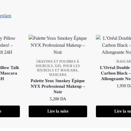
eglam
CRAYONS ET POUDRES À
MASCA
SOURCILS
,
GEL POUR LES
illow Talk
L’Oréal Double
SOURCILS ET MASCARA
,
– Mascara
Carbon Black 
MASCARA
24H
Allongeante Noi
Palette Yeux Smokey Épique
1,950
D
NYX Professional Makeup –
Noir
5,200
DA
e
Lire la suite
Lire la su