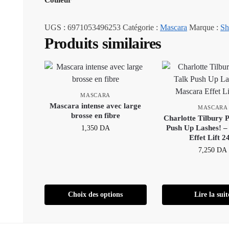
Couleur
UGS :
6971053496253
Catégorie :
Mascara
Marque :
Sh
Produits similaires
MASCARA
Mascara intense avec large
MASCARA
brosse en fibre
Charlotte Tilbury P
Push Up Lashes! 
1,350
DA
Effet Lift 
7,250
DA
Choix des options
Lire la suit