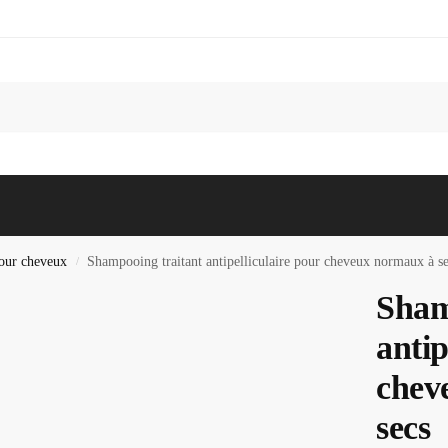
Recherc
our cheveux
Shampooing traitant antipelliculaire pour cheveux normaux à s
/
Sham
antip
chev
secs