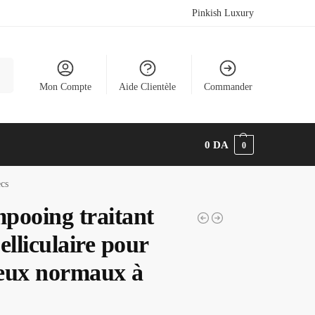
Pinkish Luxury
he
Mon Compte
Aide Clientèle
Commander
0
DA
0
ecs
pooing traitant
elliculaire pour
eux normaux à