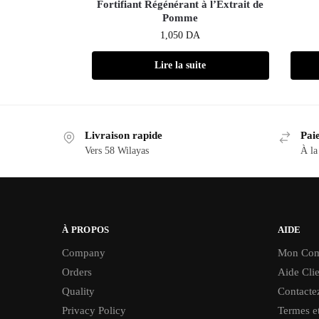
Fortifiant Régénérant à l’Extrait de
Pomme
1,050
DA
Lire la suite
Livraison rapide
Paie
Vers 58 Wilayas
À la
À PROPOS
AIDE
Company
Mon Com
Orders
Aide Clie
Quality
Contacte
Privacy Policy
Termes et