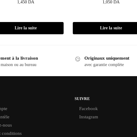
1,450
DA
1,050
DA
Lire la suite
Lire la suite
ment à la livraison
Originaux uniquement
 maison ou au bureau
avec garantie complète
SUIVRE
pte
Facebook
ntèle
Instagram
z-nous
 conditions