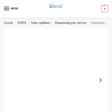
MENU
0
Accueil
SOINS
Soins capillaires
Shampooing pour cheveux
Shampooing Huile Extraordinaire Coco L’Oréal Paris
/
/
/
/