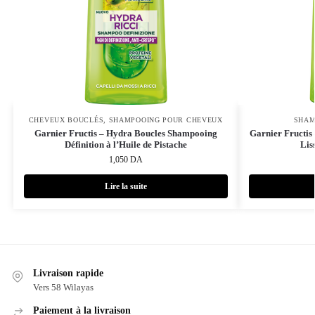
CHEVEUX BOUCLÉS
,
SHAMPOOING POUR CHEVEUX
SHAM
Garnier Fructis – Hydra Boucles Shampooing
Garnier Fructis
Définition à l’Huile de Pistache
Lis
1,050
DA
Lire la suite
Livraison rapide
Vers 58 Wilayas
Paiement à la livraison