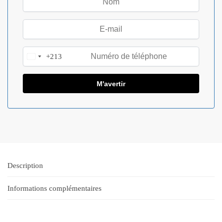
+213
A
l
g
e
r
i
a
+
2
1
Description
3
Informations complémentaires