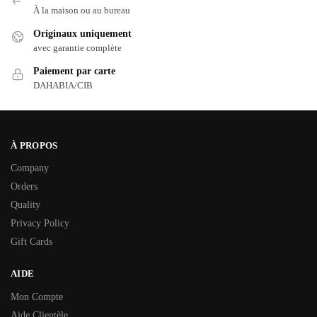
À la maison ou au bureau
Originaux uniquement
avec garantie complète
Paiement par carte
DAHABIA/CIB
À PROPOS
Company
Orders
Quality
Privacy Policy
Gift Cards
AIDE
Mon Compte
Aide Clientèle