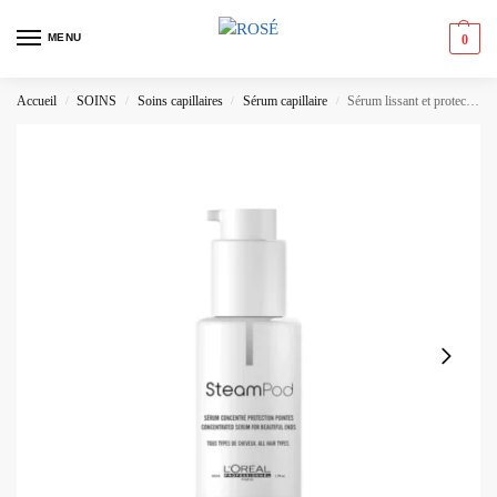
MENU
0
Accueil
SOINS
Soins capillaires
Sérum capillaire
Sérum lissant et protecteur pour les cheveux abîmés et sensibles
/
/
/
/