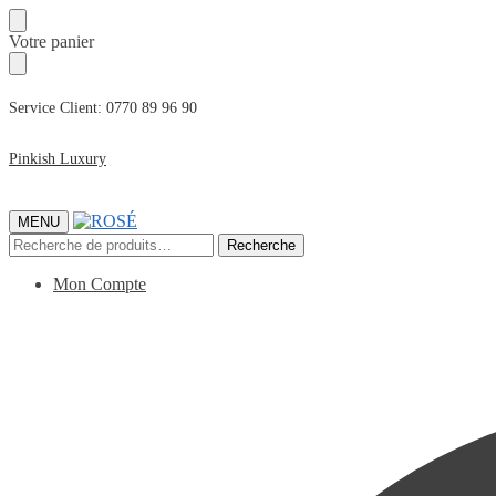
Passer
Passer
Votre panier
à
au
la
contenu
navigation
Service Client: 0770 89 96 90
Pinkish Luxury
MENU
Recherche
Recherche
pour :
Mon Compte