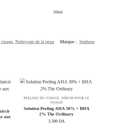
50ml
 visage
,
Nettoyage de la peau
Marque :
Sephora
PEELING DU VISAGE
,
SÉRUM POUR LE
VISAGE
Solution Peeling AHA 30% + BHA
aircir
2% The Ordinary
te aux
3,500
DA