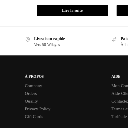
Lire la suite
Livraison rapide
Paie
Vers 58 Wilayas
À la
À PROPOS
AIDE
Company
Mon Com
Orders
Aide Clie
Quality
Contacte
Privacy Policy
Termes et
Gift Cards
Tarifs de