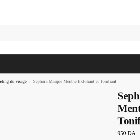
Recherc
eling du visage
Sephora Masque Menthe Exfoliant et Tonifiant
/
Seph
Ment
Tonif
950
DA