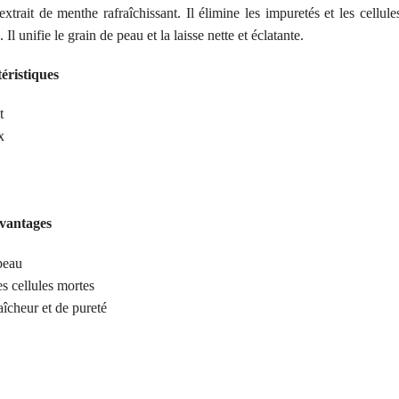
extrait de menthe rafraîchissant. Il élimine les impuretés et les cellu
Il unifie le grain de peau et la laisse nette et éclatante.
éristiques
t
x
avantages
peau
s cellules mortes
îcheur et de pureté