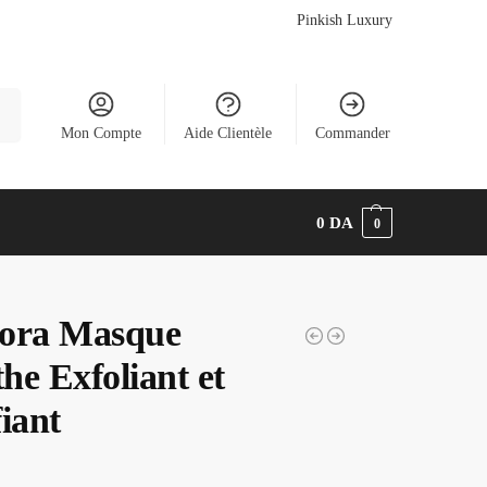
Pinkish Luxury
he
Mon Compte
Aide Clientèle
Commander
0
DA
0
ora Masque
he Exfoliant et
iant