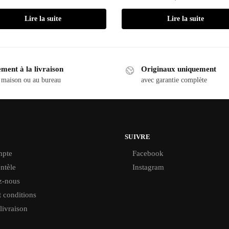
Lire la suite
Lire la suite
ment à la livraison
Originaux uniquement
 maison ou au bureau
avec garantie complète
SUIVRE
pte
Facebook
ntèle
Instagram
z-nous
 conditions
 livraison