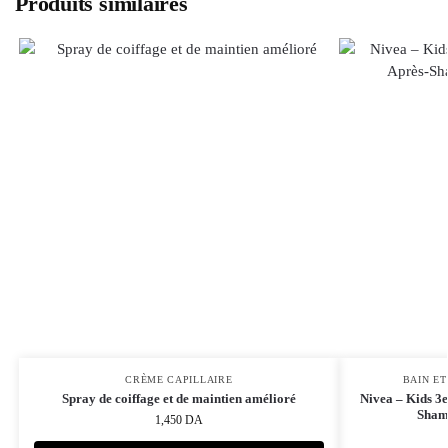
Produits similaires
CRÈME CAPILLAIRE
BAIN E
Spray de coiffage et de maintien amélioré
Nivea – Kids 3
Sham
1,450
DA