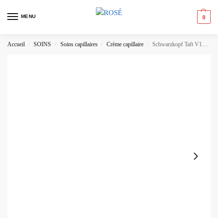
MENU
0
Accueil
SOINS
Soins capillaires
Crème capillaire
Schwarzkopf Taft V12 Gel – Fixation Extra Forte Séchage Express
/
/
/
/