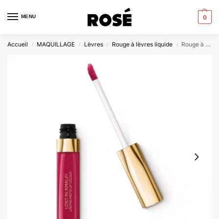
MENU
0
Accueil
MAQUILLAGE
Lèvres
Rouge à lèvres liquide
Rouge à lèvres mat longue durée
/
/
/
/