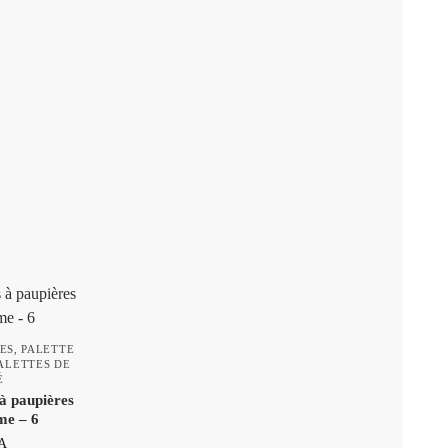
ES
,
PALETTE
ALETTES DE
É
à paupières
me – 6
A