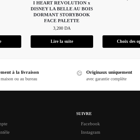
I HEART REVOLUTION x
DISNEY LA BELLE AU BOIS
DORMANT STORYBOOK
FACE PALETTE
3,200
DA
e
Lire la suite
Choix des o
ment à la livraison
Originaux uniquement
 maison ou au bureau
avec garantie complète
SUIVRE
pte
Facebook
ntèle
Instagram