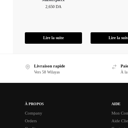
2,650
DA
Lire la suite
Lire la suit
Livraison rapide
Paie
Vers 58 Wilayas
À la
À PROPOS
AIDE
Company
Mon Com
Orders
Aide Clie