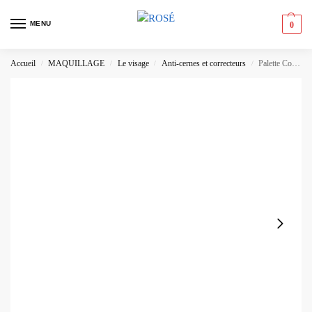
MENU
0
Accueil
MAQUILLAGE
Le visage
Anti-cernes et correcteurs
Palette Correctrice Infallible Total Cover L’Oréal Paris
/
/
/
/