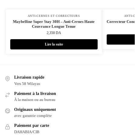
ANTI-CERNES ET CORRECTEURS
ANTI-
Maybelline Super Stay 30H – Anti‑Cernes Haute
Correcteur Con
Couvrance Longue Tenue
2,350
DA
Lire la suite
Livraison rapide
Vers 58 Wilayas
Paiement à la livraison
À la maison ou au bureau
Originaux uniquement
avec garantie complète
Paiement par carte
DAHABIA/CIB