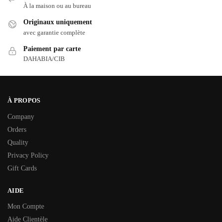
À la maison ou au bureau
Originaux uniquement
avec garantie complète
Paiement par carte
DAHABIA/CIB
À PROPOS
Company
Orders
Quality
Privacy Policy
Gift Cards
AIDE
Mon Compte
Aide Clientèle