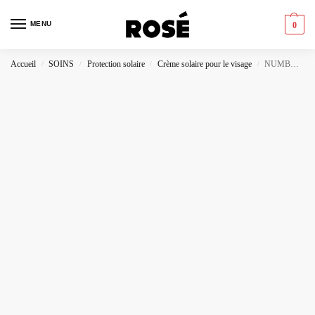
MENU
0
Accueil
SOINS
Protection solaire
Crème solaire pour le visage
NUMBUZIN – Sérum Solaire Tone-Up No.3 SPF 50+ PA++++
/
/
/
/