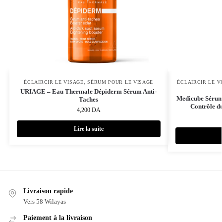
ÉCLAIRCIR LE VISAGE
,
SÉRUM POUR LE VISAGE
ÉCLAIRCIR LE V
URIAGE – Eau Thermale Dépiderm Sérum Anti-
Medicube Sérum 
Taches
Contrôle d
4,200
DA
Lire la suite
Livraison rapide
Vers 58 Wilayas
Paiement à la livraison