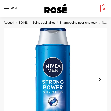
MENU
0
Accueil
SOINS
Soins capillaires
Shampooing pour cheveux
NIVEA MEN – Shampooing Strong Power Minéraux Marins
/
/
/
/