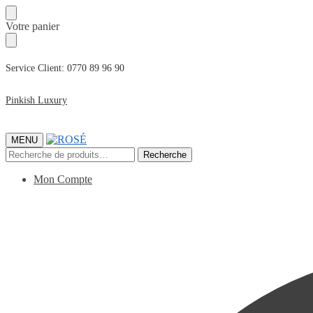
Passer
Passer
Votre panier
à
au
la
contenu
navigation
Service Client: 0770 89 96 90
Pinkish Luxury
MENU
Recherche
Recherche
pour :
Mon Compte