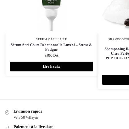
SÉRUM CAPILLAIRE
SHAMPOOING
Sérum Anti-Chute Réactionnelle Luxéol – Stress &
Shampooing R
Fatigue
Ultra Perfe
8,900
DA
PEPTIDE-132™
Lire la suite
Livraison rapide
Vers 58 Wilayas
Paiement à la livraison