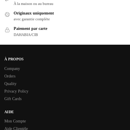
À la maison ou au bureau
Originaux uniquement
avec garantie complète
Paiement par carte
DAHABIA/CIB
À PROPOS
Company
Orders
Quality
Privacy Policy
Gift Cards
AIDE
Mon Compte
Aide Clientèle