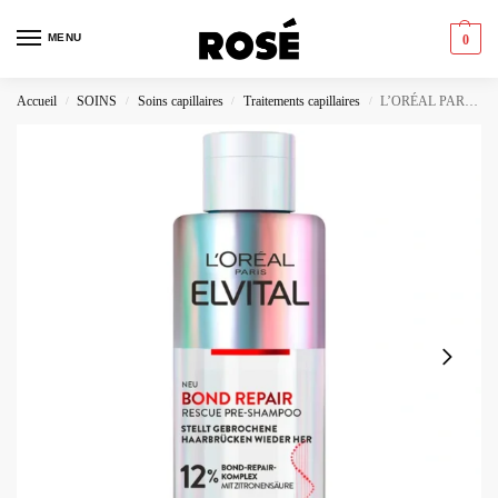
MENU
0
Accueil
SOINS
Soins capillaires
Traitements capillaires
L’ORÉAL PARIS Produit – L’ORÉAL PARIS ELVIVE BOND REPAIR SOIN PRÉ-SHAMPOOING RÉPARATEUR
/
/
/
/