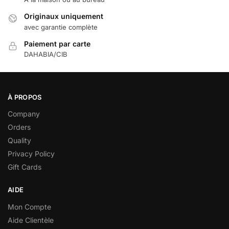
Originaux uniquement
avec garantie complète
Paiement par carte
DAHABIA/CIB
À PROPOS
Company
Orders
Quality
Privacy Policy
Gift Cards
AIDE
Mon Compte
Aide Clientèle