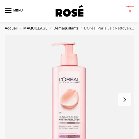
MENU
0
Accueil
MAQUILLAGE
Démaquillants
L’Oréal Paris Lait Nettoyant Douceur Fleurs Rares (Rose & Jasmin)
/
/
/