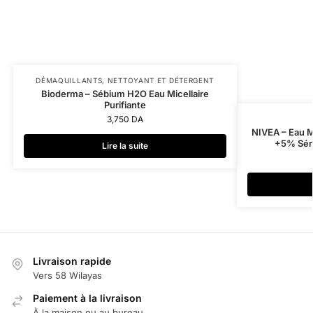
DÉMAQUILLANTS
,
NETTOYANT ET DÉTERGENT
Bioderma – Sébium H2O Eau Micellaire
Purifiante
3,750
DA
NIVEA – Eau M
+5% Sér
Lire la suite
Livraison rapide
Vers 58 Wilayas
Paiement à la livraison
À la maison ou au bureau