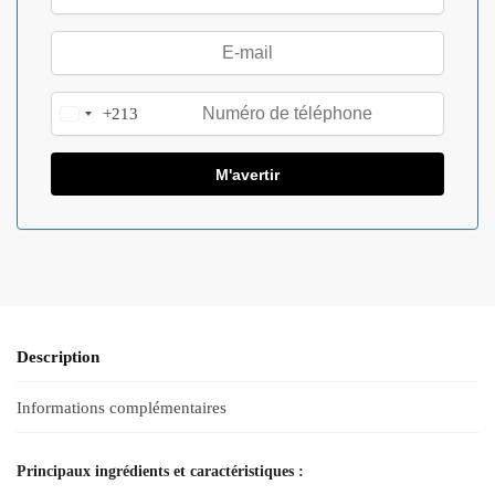
+213
A
l
g
e
r
i
a
+
2
1
Description
3
Informations complémentaires
Principaux ingrédients et caractéristiques :