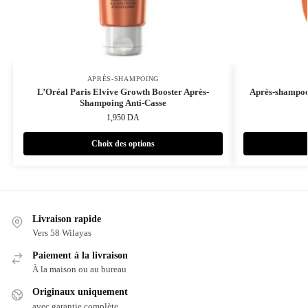
APRÈS-SHAMPOING
L’Oréal Paris Elvive Growth Booster Après-
Après-shampooi
Shampoing Anti-Casse
1,950
DA
Choix des options
Livraison rapide
Vers 58 Wilayas
Paiement à la livraison
À la maison ou au bureau
Originaux uniquement
avec garantie complète