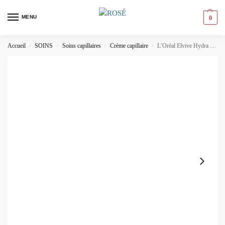
MENU
0
Accueil
SOINS
Soins capillaires
Crème capillaire
L’Oréal Elvive Hydra Hyaluronique Crème de Coiffage
/
/
/
/