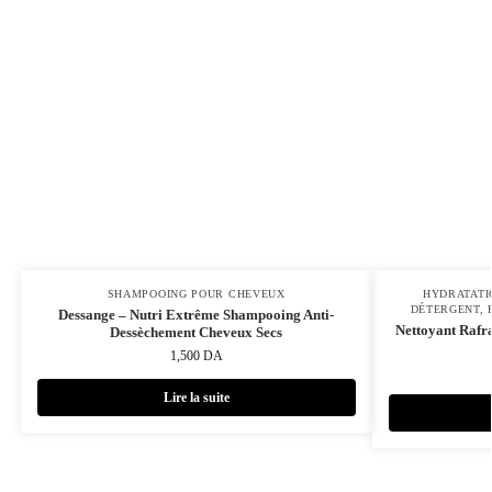
SHAMPOOING POUR CHEVEUX
HYDRATATI
DÉTERGENT
,
Dessange – Nutri Extrême Shampooing Anti-
Nettoyant Rafra
Dessèchement Cheveux Secs
1,500
DA
Lire la suite