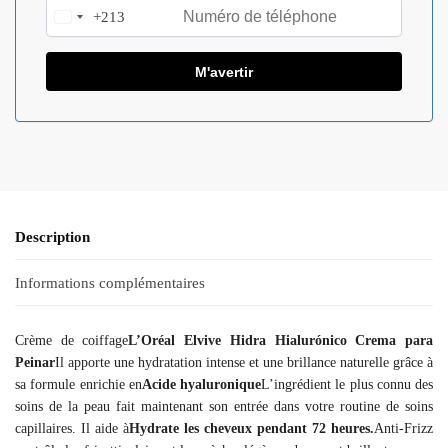
+213
A
l
g
e
r
i
a
+
2
1
Description
3
Informations complémentaires
Crème de coiffage
L’Oréal Elvive Hidra Hialurónico Crema para
Peinar
Il apporte une hydratation intense et une brillance naturelle grâce à
sa formule enrichie en
Acide hyaluronique
L’ingrédient le plus connu des
soins de la peau fait maintenant son entrée dans votre routine de soins
capillaires. Il aide à
Hydrate les cheveux pendant 72 heures.
Anti-Frizz