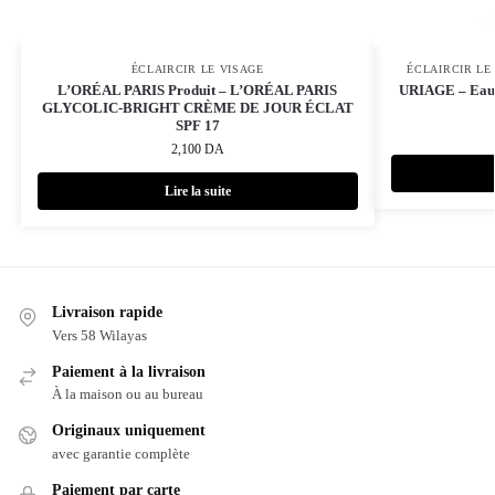
ÉCLAIRCIR LE VISAGE
ÉCLAIRCIR LE
L’ORÉAL PARIS Produit – L’ORÉAL PARIS
URIAGE – Eau 
GLYCOLIC-BRIGHT CRÈME DE JOUR ÉCLAT
SPF 17
2,100
DA
Lire la suite
Livraison rapide
Vers 58 Wilayas
Paiement à la livraison
À la maison ou au bureau
Originaux uniquement
avec garantie complète
Paiement par carte