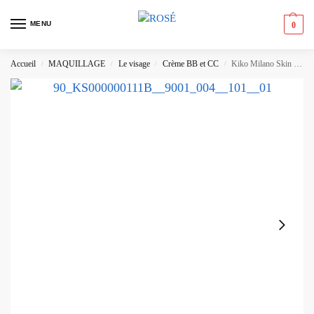
MENU
0
Accueil
MAQUILLAGE
Le visage
Crème BB et CC
Kiko Milano Skin Trainer CC Blur
/
/
/
/