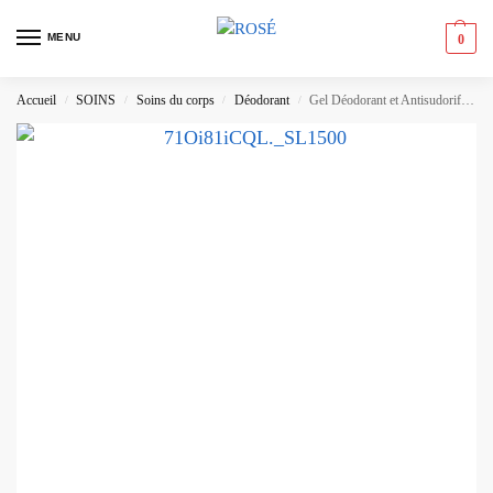
MENU
0
Accueil
SOINS
Soins du corps
Déodorant
Gel Déodorant et Antisudorifique Old Spice – Pure Sport
/
/
/
/