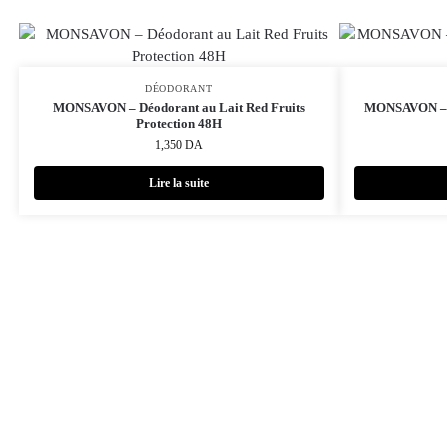
DÉODORANT
MONSAVON – Déodorant au Lait Red Fruits
MONSAVON – D
Protection 48H
1,350
DA
Lire la suite