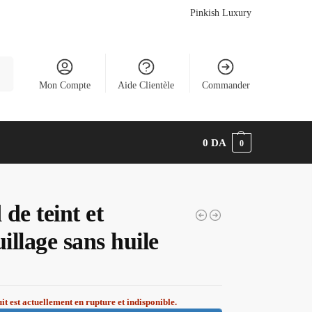
Pinkish Luxury
he
Mon Compte
Aide Clientèle
Commander
0
DA
0
de teint et
llage sans huile
it est actuellement en rupture et indisponible.