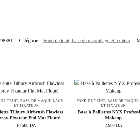
398381
Catégorie :
Fond de teint, base de maquillage et fixateur
M
 DE TEINT, BASE DE MAQUILLAGE
FOND DE TEINT, BASE DE MAQUI
ET FIXATEUR
ET FIXATEUR
otte Tilbury Airbrush Flawless
Base à Paillettes NYX Profess
pray Fixateur Fini Mat Flouté
Makeup
10,500
DA
2,900
DA