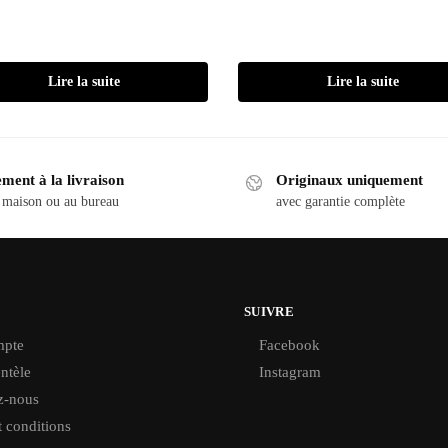
Lire la suite
Lire la suite
ment à la livraison
Originaux uniquement
 maison ou au bureau
avec garantie complète
SUIVRE
pte
Facebook
ntèle
Instagram
z-nous
 conditions