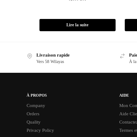
Lire la suite
Livraison rapide
Paie
Vers 58 Wilayas
À la
À PROPOS
AIDE
Company
Mon Com
Orders
Aide Clie
Quality
Contacte
Privacy Policy
Termes et