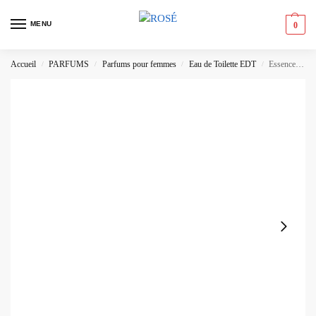
MENU
0
Accueil
PARFUMS
Parfums pour femmes
Eau de Toilette EDT
Essence My Message Smile Eau de Toilette – Notes Fruitées Tropicales avec Vanille & Bois de Santal
/
/
/
/