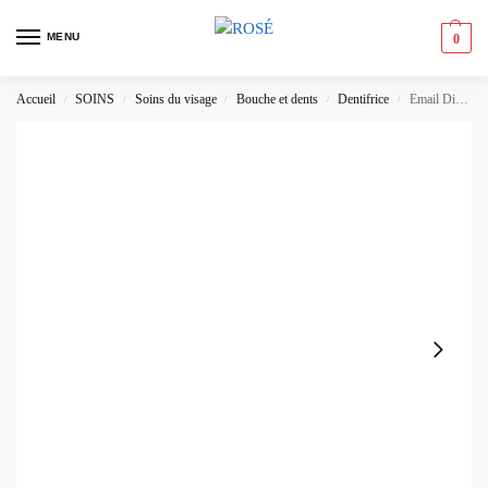
MENU
0
Accueil
SOINS
Soins du visage
Bouche et dents
Dentifrice
Email Diamant Dentifrice Formule Rouge – Blancheur Iconique, Réflecteurs de Lumière & Protection de l’Émail
/
/
/
/
/