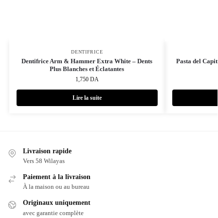
DENTIFRICE
Dentifrice Arm & Hammer Extra White – Dents
Pasta del Capi
Plus Blanches et Éclatantes
1,750
DA
Lire la suite
Livraison rapide
Vers 58 Wilayas
Paiement à la livraison
À la maison ou au bureau
Originaux uniquement
avec garantie complète