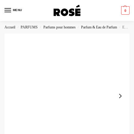
MENU
0
Accueil
PARFUMS
Parfums pour hommes
Parfum & Eau de Parfum
Eau de Parfum Givenchy Gentleman Society
/
/
/
/