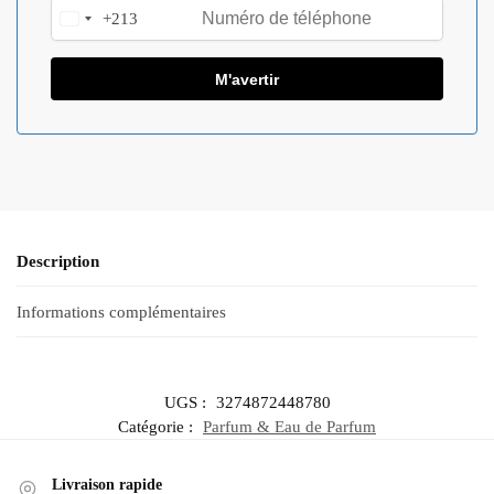
+213
A
l
g
e
r
i
a
+
2
1
Description
3
Informations complémentaires
UGS :
3274872448780
Catégorie :
Parfum & Eau de Parfum
Livraison rapide