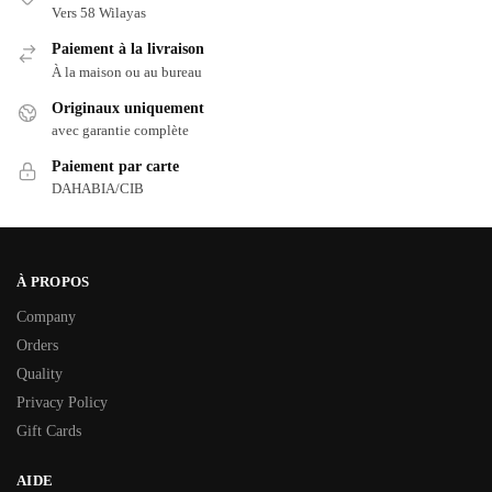
Vers 58 Wilayas
Paiement à la livraison
À la maison ou au bureau
Originaux uniquement
avec garantie complète
Paiement par carte
DAHABIA/CIB
À PROPOS
Company
Orders
Quality
Privacy Policy
Gift Cards
AIDE