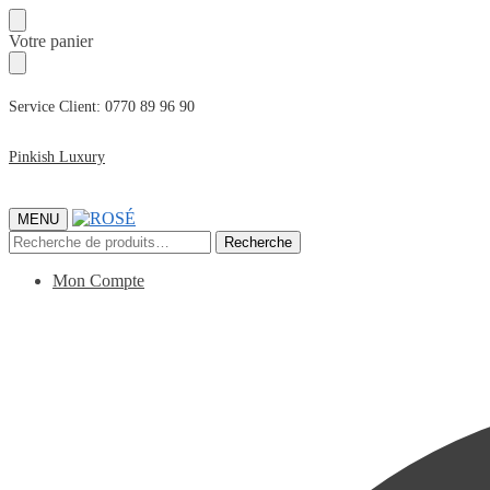
Passer
Passer
Votre panier
à
au
la
contenu
navigation
Service Client: 0770 89 96 90
Pinkish Luxury
MENU
Recherche
Recherche
pour :
Mon Compte