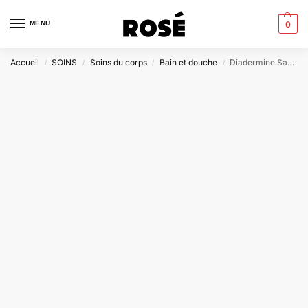
MENU
0
Accueil
SOINS
Soins du corps
Bain et douche
Diadermine Savon Crème Surgras – Peaux Sèches
/
/
/
/