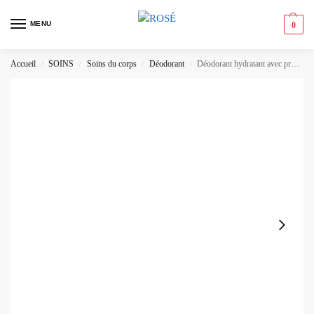
MENU
0
Accueil
SOINS
Soins du corps
Déodorant
Déodorant hydratant avec protection avancée – boîtier compact
/
/
/
/