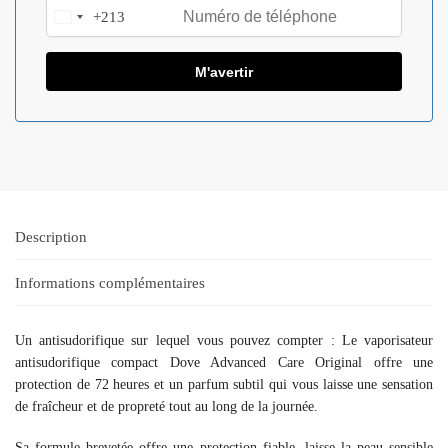
+213
A
l
g
e
r
i
a
+
2
1
Description
3
Informations complémentaires
Un antisudorifique sur lequel vous pouvez compter : Le vaporisateur
antisudorifique compact Dove Advanced Care Original offre une
protection de 72 heures et un parfum subtil qui vous laisse une sensation
de fraîcheur et de propreté tout au long de la journée.
Sa formule brevetée offre une protection fiable, laisse la peau sensible