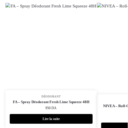
DÉODORANT
FA – Spray Déodorant Fresh Lime Squeeze 48H
NIVEA – Roll-O
950
DA
Lire la suite