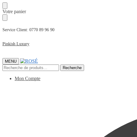
Passer
Passer
Votre panier
à
au
la
contenu
navigation
Service Client: 0770 89 96 90
Pinkish Luxury
MENU
Recherche
Recherche
pour :
Mon Compte