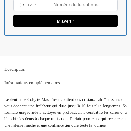
+213
A
l
g
e
r
i
a
+
2
1
Description
3
Informations complémentaires
Le dentifrice Colgate Max Fresh contient des cristaux rafraîchissants qui
vous donnent une fraîcheur qui dure jusqu’à 10 fois plus longtemps. Sa
formule unique aide à nettoyer en profondeur, à combattre les caries et à
blanchir les dents à chaque utilisation. Parfait pour ceux qui recherchent
une haleine fraîche et une confiance qui dure toute la journée.