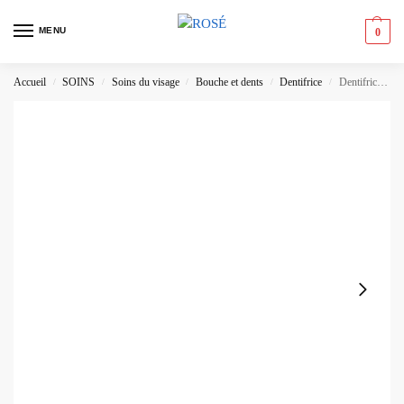
MENU
0
Accueil
SOINS
Soins du visage
Bouche et dents
Dentifrice
Dentifrice Colgate Max Fresh Cristaux Rafraîchissants
/
/
/
/
/