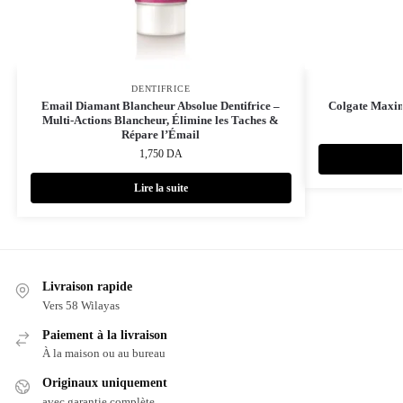
DENTIFRICE
Email Diamant Blancheur Absolue Dentifrice –
Colgate Maxim
Multi‑Actions Blancheur, Élimine les Taches &
Répare l’Émail
1,750
DA
Lire la suite
Livraison rapide
Vers 58 Wilayas
Paiement à la livraison
À la maison ou au bureau
Originaux uniquement
avec garantie complète