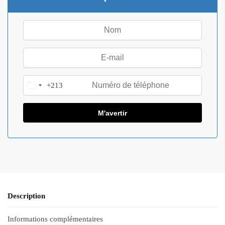
+213
A
l
g
e
r
i
a
+
2
1
Description
3
Informations complémentaires