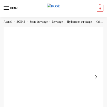
MENU
0
Accueil
SOINS
Soins du visage
Le visage
Hydratation du visage
Crème Éclaircissante Medicube TXA Niacinamide – Hydratant Unifiant avec Acide Tranexamique, Niacinamide & Alpha-Arbutine
/
/
/
/
/