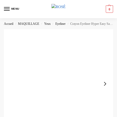
MENU
0
Accueil
MAQUILLAGE
Yeux
Eyeliner
Crayon Eyeliner Hyper Easy Sans Glissement Maybelline
/
/
/
/