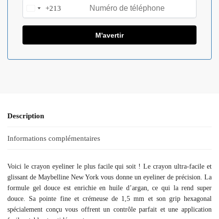
+213
A
l
g
e
r
i
a
+
2
1
Description
3
Informations complémentaires
Voici le crayon eyeliner le plus facile qui soit ! Le crayon ultra-facile et
glissant de Maybelline New York vous donne un eyeliner de précision. La
formule gel douce est enrichie en huile d’argan, ce qui la rend super
douce. Sa pointe fine et crémeuse de 1,5 mm et son grip hexagonal
spécialement conçu vous offrent un contrôle parfait et une application